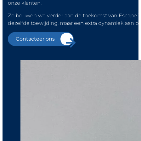
onze klanten.
Zo bouwen we verder aan de toekomst van Escape Y
dezelfde toewijding, maar een extra dynamiek aan b
Contacteer ons