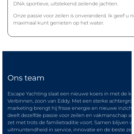
DNA: sportieve, uitstekend zeilende jachten.
Onze passie voor zeilen is onveranderd. Ik geef u 
maximaal kunt genieten op het water.
O
n
s
t
e
a
m
Escape Yachting slaat een nieuwe koers in met de k
Verbinnen, zoon van Eddy. Met een sterke achtergro
marketing brengt hij frisse energie en nieuwe inzich
deelt dezelfde passie voor zeilen en vakmanschap als
zet met trots de familietraditie voort. Samen blijven 
uitmuntendheid in service, innovatie en de beste zei