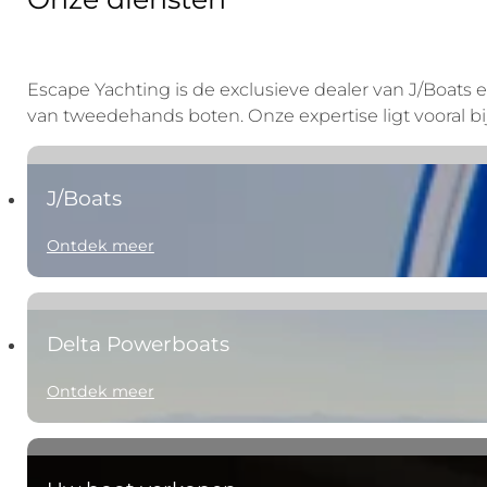
Escape Yachting is de exclusieve dealer van J/Boat
van tweedehands boten. Onze expertise ligt vooral bij
J/Boats
Ontdek meer
Delta Powerboats
Ontdek meer