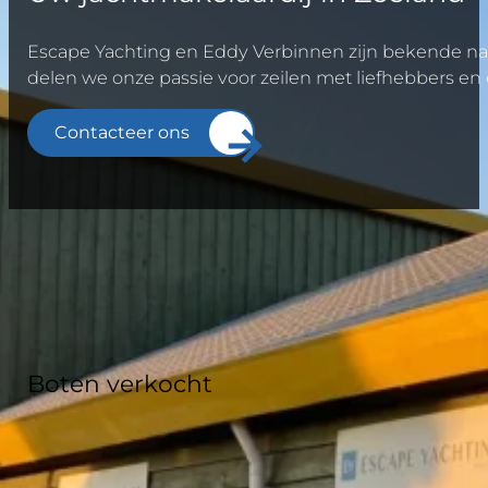
Escape Yachting en Eddy Verbinnen zijn bekende na
delen we onze passie voor zeilen met liefhebbers en e
Contacteer ons
200
+
B
o
t
e
n
v
e
r
k
o
c
h
t
5.0