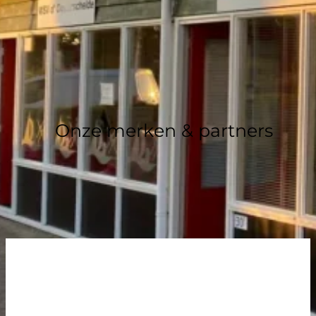
Met meer dan 40 jaar ervaring heeft Escape Yachting 
200 boten voor tevreden klanten. Of het nu gaat om 
O
n
z
e
m
e
r
k
e
n
&
p
a
r
t
n
e
r
s