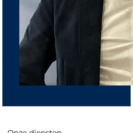
O
n
z
e
d
i
e
n
s
t
e
n