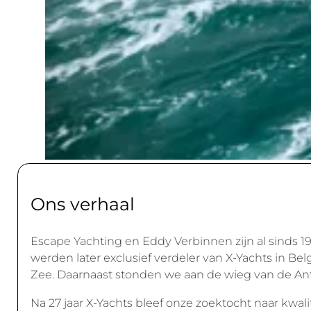
O
n
s
v
e
r
h
a
a
l
Escape Yachting en Eddy Verbinnen zijn al sinds 
werden later exclusief verdeler van X-Yachts in Be
Zee. Daarnaast stonden we aan de wieg van de Ant
Na 27 jaar X-Yachts bleef onze zoektocht naar kwal