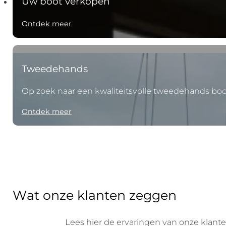
Uw boot verkopen
Ontdek meer
Tweedehands
Op zoek naar een kwaliteitsvolle tweedehands boo
Ontdek meer
W
a
t
o
n
z
e
k
l
a
n
t
e
n
z
e
g
g
e
n
Lees hier de ervaringen van onze klante