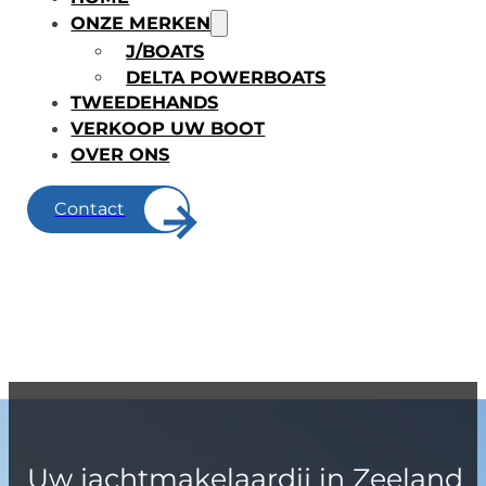
ONZE MERKEN
J/BOATS
DELTA POWERBOATS
TWEEDEHANDS
VERKOOP UW BOOT
OVER ONS
Contact
U
w
j
a
c
h
t
m
a
k
e
l
a
a
r
d
i
j
i
n
Z
e
e
l
a
n
d