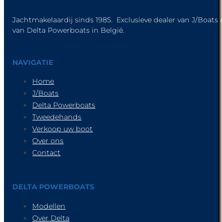
Jachtmakelaardij sinds 1985. Exclusieve dealer van J/Boats &
van Delta Powerboats in België.
NAVIGATIE
Home
J/Boats
Delta Powerboats
Tweedehands
Verkoop uw boot
Over ons
Contact
DELTA POWERBOATS
Modellen
Over Delta