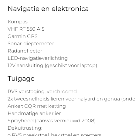
Navigatie en elektronica
Kompas
VHF RT 550 AIS
Garmin GPS
Sonar-dieptemeter
Radarreflector
LED-navigatieverlichting
12V aansluiting (geschikt voor laptop)
Tuigage
RVS verstaging, verchroomd
2x tweesnelheids lieren voor halyard en genua (ond
Anker: CQR met ketting
Handmatige ankerlier
Sprayhood (canvas vernieuwd 2008)
Dekuitrusting:
o RVS preekstoel, hekstoel en scepters